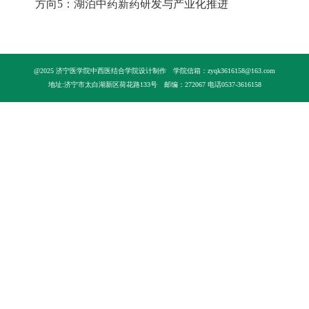
方向
5：湖泊中药新药研发与产业化推进
@2025 济宁医学院中西医结合学院设计制作
学院信箱：zyqk3616158@163.com
地址:济宁市太白湖新区荷花路133号
邮编：272067 电话0537-3616158