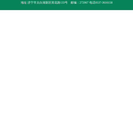
地址:济宁市太白湖新区荷花路133号
邮编：272067 电话0537-3616158