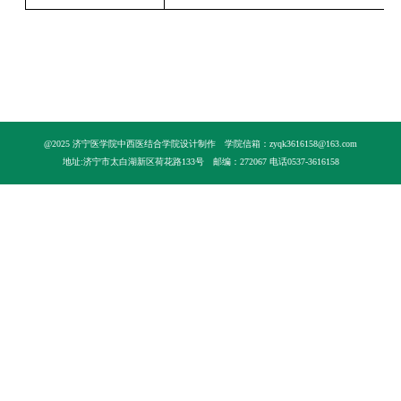
@2025 济宁医学院中西医结合学院设计制作
学院信箱：zyqk3616158@163.com
地址:济宁市太白湖新区荷花路133号
邮编：272067 电话0537-3616158