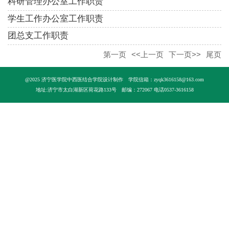
科研管理办公室工作职责
学生工作办公室工作职责
团总支工作职责
第一页
<<上一页
下一页>>
尾页
@2025 济宁医学院中西医结合学院设计制作
学院信箱：zyqk3616158@163.com
地址:济宁市太白湖新区荷花路133号
邮编：272067 电话0537-3616158